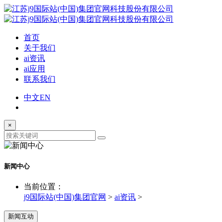
首页
关于我们
ai资讯
ai应用
联系我们
中文
EN
×
新闻中心
当前位置：
j9国际站(中国)集团官网
>
ai资讯
>
新闻互动