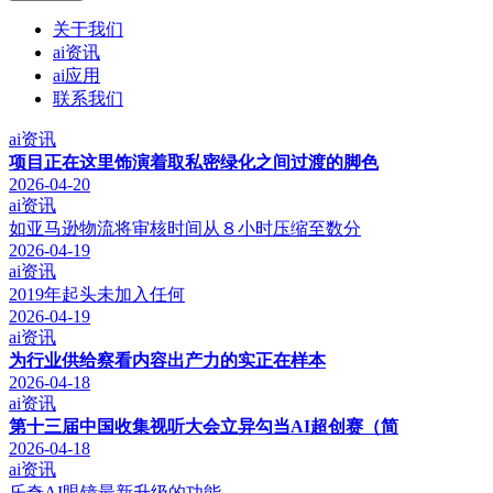
关于我们
ai资讯
ai应用
联系我们
ai资讯
项目正在这里饰演着取私密绿化之间过渡的脚色
2026-04-20
ai资讯
如亚马逊物流将审核时间从８小时压缩至数分
2026-04-19
ai资讯
2019年起头未加入任何
2026-04-19
ai资讯
为行业供给察看内容出产力的实正在样本
2026-04-18
ai资讯
第十三届中国收集视听大会立异勾当AI超创赛（简
2026-04-18
ai资讯
乐奇AI眼镜最新升级的功能