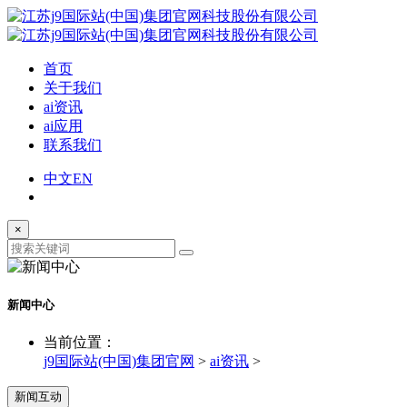
首页
关于我们
ai资讯
ai应用
联系我们
中文
EN
×
新闻中心
当前位置：
j9国际站(中国)集团官网
>
ai资讯
>
新闻互动