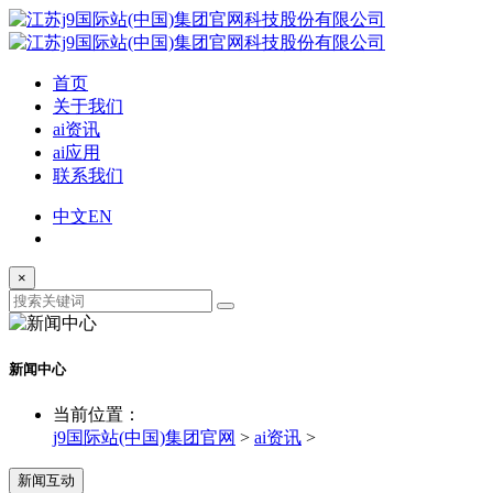
首页
关于我们
ai资讯
ai应用
联系我们
中文
EN
×
新闻中心
当前位置：
j9国际站(中国)集团官网
>
ai资讯
>
新闻互动