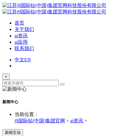
首页
关于我们
ai资讯
ai应用
联系我们
中文
EN
×
新闻中心
当前位置：
j9国际站(中国)集团官网
>
ai资讯
>
新闻互动