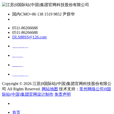
国内CMO
+86 138 1519 9852 尹群华
0511-86266688
0511-86266688
DLS88SS@126.com
关于我们
ai资讯
ai应用
联系我们
Copyright ©
2026 江苏j9国际站(中国)集团官网科技股份有限公
司 All Rights Reserved.
网站地图
技术支持：
常州网络公司j9国
际站(中国)集团官网设计制作
免责声明
首页