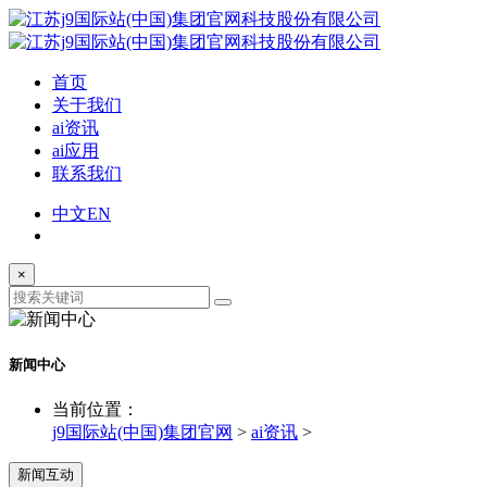
首页
关于我们
ai资讯
ai应用
联系我们
中文
EN
×
新闻中心
当前位置：
j9国际站(中国)集团官网
>
ai资讯
>
新闻互动