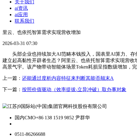
关于我们
ai资讯
ai应用
联系我们
里云、也依托智算需求实现营收增加
2026-03-31 07:30
头部企业也持续加大AI范畴本钱投入，国表里AI算力、存储产
建立起高黏性开辟者生态？阿里云、也依托智算需求实现营收
高景气宇。该产物带动智能体场景Token耗损呈指数级增加，
上一篇：
还能通过度析内容特征来判断其能否颠末A
下一篇：
按照价值驱动（效率提拔-立异冲破）取办事对象
国内CMO
+86 138 1519 9852 尹群华
0511-86266688