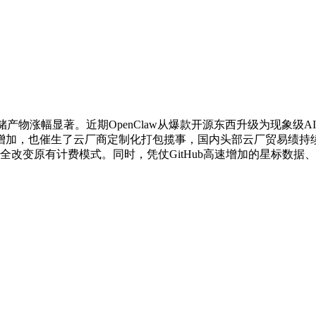
物涨幅显著。近期OpenClaw从爆款开源东西升级为现象级A
增加，也催生了云厂商定制化打包揽事，国内头部云厂贸易绩持续
完全改变原有计费模式。同时，凭仗GitHub高速增加的星标数据