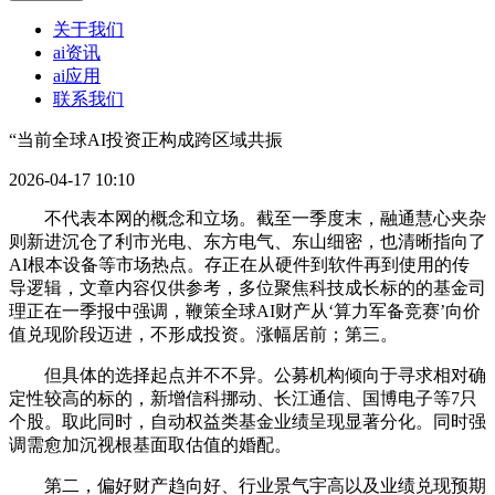
关于我们
ai资讯
ai应用
联系我们
“当前全球AI投资正构成跨区域共振
2026-04-17 10:10
不代表本网的概念和立场。截至一季度末，融通慧心夹杂
则新进沉仓了利市光电、东方电气、东山细密，也清晰指向了
AI根本设备等市场热点。存正在从硬件到软件再到使用的传
导逻辑，文章内容仅供参考，多位聚焦科技成长标的的基金司
理正在一季报中强调，鞭策全球AI财产从‘算力军备竞赛’向价
值兑现阶段迈进，不形成投资。涨幅居前；第三。
但具体的选择起点并不不异。公募机构倾向于寻求相对确
定性较高的标的，新增信科挪动、长江通信、国博电子等7只
个股。取此同时，自动权益类基金业绩呈现显著分化。同时强
调需愈加沉视根基面取估值的婚配。
第二，偏好财产趋向好、行业景气宇高以及业绩兑现预期