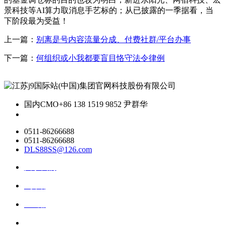
景科技等AI算力取消息手艺标的；从已披露的一季据看，当
下阶段最为受益！
上一篇：
别离是号内容流量分成、付费社群/平台办事
下一篇：
何组织或小我都要盲目恪守法令律例
国内CMO
+86 138 1519 9852 尹群华
0511-86266688
0511-86266688
DLS88SS@126.com
关于我们
ai资讯
ai应用
联系我们