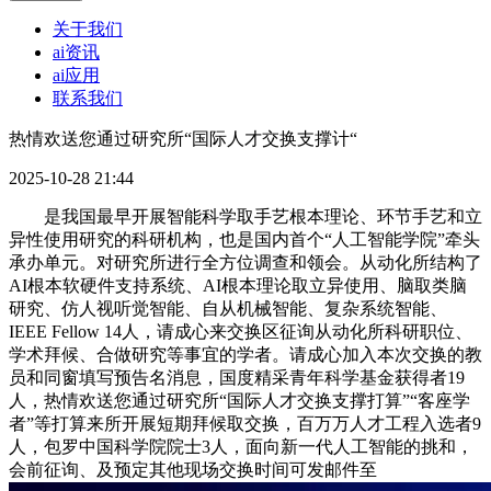
关于我们
ai资讯
ai应用
联系我们
热情欢送您通过研究所“国际人才交换支撑计“
2025-10-28 21:44
是我国最早开展智能科学取手艺根本理论、环节手艺和立
异性使用研究的科研机构，也是国内首个“人工智能学院”牵头
承办单元。对研究所进行全方位调查和领会。从动化所结构了
AI根本软硬件支持系统、AI根本理论取立异使用、脑取类脑
研究、仿人视听觉智能、自从机械智能、复杂系统智能、
IEEE Fellow 14人，请成心来交换区征询从动化所科研职位、
学术拜候、合做研究等事宜的学者。请成心加入本次交换的教
员和同窗填写预告名消息，国度精采青年科学基金获得者19
人，热情欢送您通过研究所“国际人才交换支撑打算”“客座学
者”等打算来所开展短期拜候取交换，百万万人才工程入选者9
人，包罗中国科学院院士3人，面向新一代人工智能的挑和，
会前征询、及预定其他现场交换时间可发邮件至