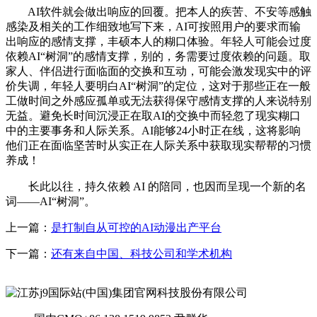
AI软件就会做出响应的回覆。把本人的疾苦、不安等感触
感染及相关的工作细致地写下来，AI可按照用户的要求而输
出响应的感情支撑，丰硕本人的糊口体验。年轻人可能会过度
依赖AI“树洞”的感情支撑，别的，务需要过度依赖的问题。取
家人、伴侣进行面临面的交换和互动，可能会激发现实中的评
价失调，年轻人要明白AI“树洞”的定位，这对于那些正在一般
工做时间之外感应孤单或无法获得保守感情支撑的人来说特别
无益。避免长时间沉浸正在取AI的交换中而轻忽了现实糊口
中的主要事务和人际关系。AI能够24小时正在线，这将影响
他们正在面临坚苦时从实正在人际关系中获取现实帮帮的习惯
养成！
长此以往，持久依赖 AI 的陪同，也因而呈现一个新的名
词——AI“树洞”。
上一篇：
是打制自从可控的AI动漫出产平台
下一篇：
还有来自中国、科技公司和学术机构