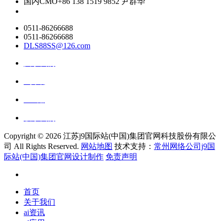
国内CMO
+86 138 1519 9852 尹群华
0511-86266688
0511-86266688
DLS88SS@126.com
关于我们
ai资讯
ai应用
联系我们
Copyright ©
2026 江苏j9国际站(中国)集团官网科技股份有限公
司 All Rights Reserved.
网站地图
技术支持：
常州网络公司j9国
际站(中国)集团官网设计制作
免责声明
首页
关于我们
ai资讯